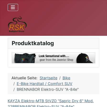
Produktkatalog
Aktuelle Seite:
Startseite
Bike
E-Bike Hardtail / Comfort SUV
BRENNABOR Elektro-SUV "A-84e"
KAYZA Elektro-MTB StVZO "Sapric Dry 6" Mod.
22
BRENNABOR Elektro-SUV "A-84e"