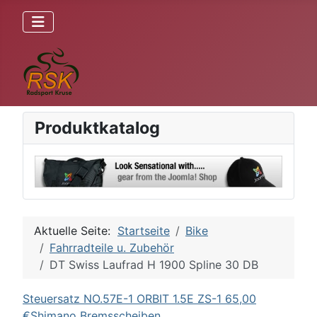
Produktkatalog
Aktuelle Seite:
Startseite
Bike
Fahrradteile u. Zubehör
DT Swiss Laufrad H 1900 Spline 30 DB
Steuersatz NO.57E-1 ORBIT 1.5E ZS-1 65,00
€
Shimano Bremsscheiben