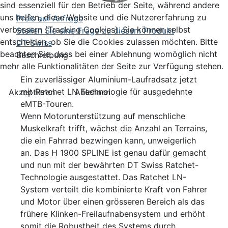
sind essenziell für den Betrieb der Seite, während andere
uns helfen, diese Website und die Nutzererfahrung zu
Preis auf Anfrage
verbessern (Tracking Cookies). Sie können selbst
Stellen Sie eine Frage zu diesem Produkt
entscheiden, ob Sie die Cookies zulassen möchten. Bitte
DT Swiss
beachten Sie, dass bei einer Ablehnung womöglich nicht
Beschreibung
mehr alle Funktionalitäten der Seite zur Verfügung stehen.
Ein zuverlässiger Aluminium-Laufradsatz jetzt
mit Ratchet LN Technologie für ausgedehnte
Akzeptieren
Ablehnen
eMTB-Touren.
Wenn Motorunterstützung auf menschliche
Muskelkraft trifft, wächst die Anzahl an Terrains,
die ein Fahrrad bezwingen kann, unweigerlich
an. Das H 1900 SPLINE ist genau dafür gemacht
und nun mit der bewährten DT Swiss Ratchet-
Technologie ausgestattet. Das Ratchet LN-
System verteilt die kombinierte Kraft von Fahrer
und Motor über einen grösseren Bereich als das
frühere Klinken-Freilaufnabensystem und erhöht
somit die Robustheit des Systems durch