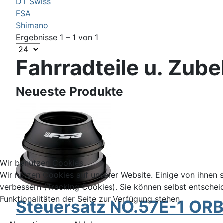
DT Swiss
FSA
Shimano
Ergebnisse 1 – 1 von 1
Fahrradteile u. Zub
Neueste Produkte
Wir benutzen Cookies
Wir nutzen Cookies auf unserer Website. Einige von ihnen s
verbessern (Tracking Cookies). Sie können selbst entschei
Funktionalitäten der Seite zur Verfügung stehen.
Steuersatz NO.57E-1 ORBI