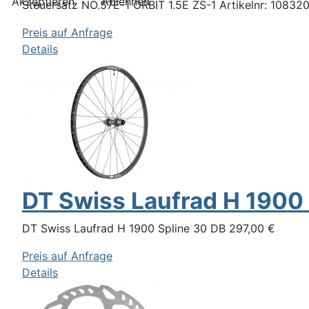
Akzeptieren
Ablehnen
Steuersatz NO.57E-1 ORBIT 1.5E ZS-1 Artikelnr: 1083208
Preis auf Anfrage
Details
DT Swiss Laufrad H 1900
DT Swiss Laufrad H 1900 Spline 30 DB 297,00 €
Preis auf Anfrage
Details