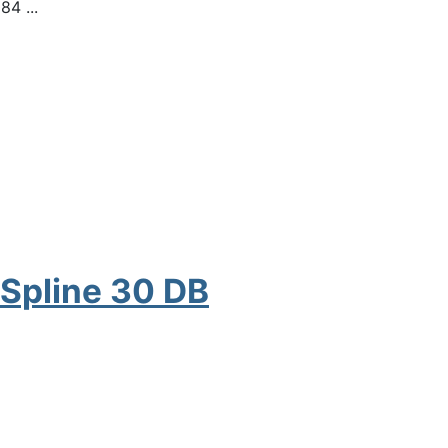
4 ...
 Spline 30 DB